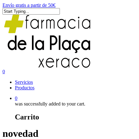
Skip
Envío gratis a partir de 50€
to
main
Close
content
Search
0
Menu
Servicios
Productos
0
was successfully added to your cart.
Carrito
novedad