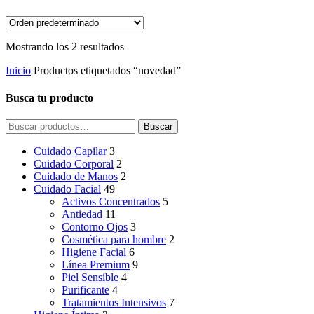
Mostrando los 2 resultados
Inicio
Productos etiquetados “novedad”
Busca tu producto
Buscar
Buscar
por:
Cuidado Capilar
3
Cuidado Corporal
2
Cuidado de Manos
2
Cuidado Facial
49
Activos Concentrados
5
Antiedad
11
Contorno Ojos
3
Cosmética para hombre
2
Higiene Facial
6
Línea Premium
9
Piel Sensible
4
Purificante
4
Tratamientos Intensivos
7