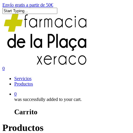
Skip
Envío gratis a partir de 50€
to
main
Close
content
Search
0
Menu
Servicios
Productos
0
was successfully added to your cart.
Carrito
Productos