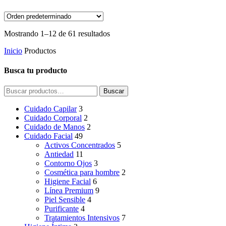
Mostrando 1–12 de 61 resultados
Inicio
Productos
Busca tu producto
Buscar
Buscar
por:
Cuidado Capilar
3
Cuidado Corporal
2
Cuidado de Manos
2
Cuidado Facial
49
Activos Concentrados
5
Antiedad
11
Contorno Ojos
3
Cosmética para hombre
2
Higiene Facial
6
Línea Premium
9
Piel Sensible
4
Purificante
4
Tratamientos Intensivos
7