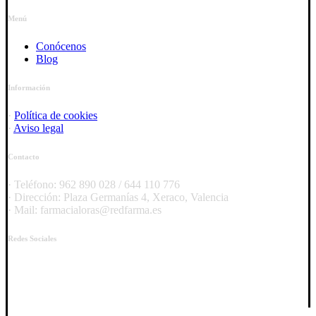
Menú
Conócenos
Blog
Información
·
Política de cookies
·
Aviso legal
Contacto
· Teléfono: 962 890 028 / 644 110 776
· Dirección: Plaza Germanías 4, Xeraco, Valencia
· Mail: farmacialoras@redfarma.es
Redes Sociales