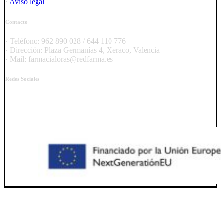
·
Aviso legal
Contacto
· Teléfono: 962 890 028 / 644 110 776
· Dirección: Plaza Germanías 4, Xeraco, Valencia
· Mail: farmacialoras@redfarma.es
Redes Sociales