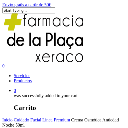
Skip
Envío gratis a partir de 50€
to
main
Close
content
Search
0
Menu
Servicios
Productos
0
was successfully added to your cart.
Carrito
Inicio
Cuidado Facial
Línea Premium
Crema Osmótica Antiedad
Noche 50ml