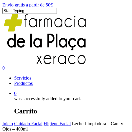
Skip
Envío gratis a partir de 50€
to
main
Close
content
Search
0
Menu
Servicios
Productos
0
was successfully added to your cart.
Carrito
Inicio
Cuidado Facial
Higiene Facial
Leche Limpiadora – Cara y
Ojos – 400ml