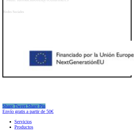
Redes Sociales
Share
Tweet
Share
Pin
Close
Envío gratis a partir de 50€
Menu
Servicios
Productos