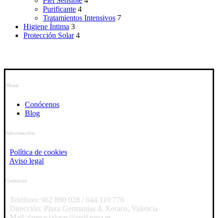
Piel Sensible
4
Purificante
4
Tratamientos Intensivos
7
Higiene Íntima
3
Protección Solar
4
Menú
Conócenos
Blog
Información
·
Política de cookies
·
Aviso legal
Contacto
· Teléfono: 962 890 028 / 644 110 776
· Dirección: Plaza Germanías 4, Xeraco, Valencia
· Mail: farmacialoras@redfarma.es